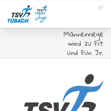
Skip
to
content
Männerriege
wird zu Fit
und Fun Jr.
View
Larger
Image