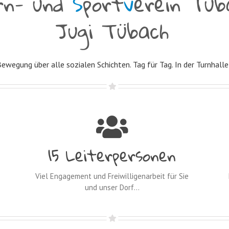
rn- und
S
port
v
erein Tüb
Jugi Tübach
Bewegung über alle sozialen Schichten. Tag für Tag. In der Turnhall
16
Leiterpersonen
Viel Engagement und Freiwilligenarbeit für Sie
und unser Dorf…