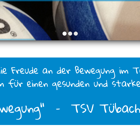
die Freude an der Bewegung im 
 für einen gesunden und starke
ewegung“ – TSV Tübach