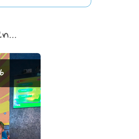
en…
ni 2026
6