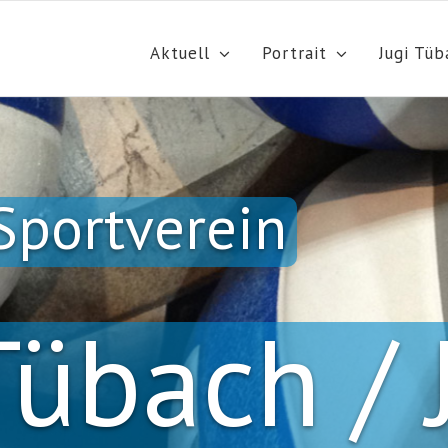
Aktuell
Portrait
Jugi Tüb
S
p
o
r
t
v
e
r
e
i
n
Tübach / 