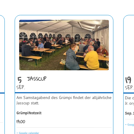
5
19
JASSCUP
SEP.
SEP.
Am Samstagabend des Grümpi findet der alljährliche
Die d
Jasscup statt.
Jr. o
Grümpifestzelt
Sep. 
19:00
+ Goog
+ Google calendar