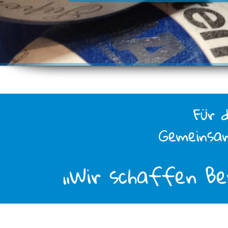
Für 
Gemeinsam
„Wir schaffen B