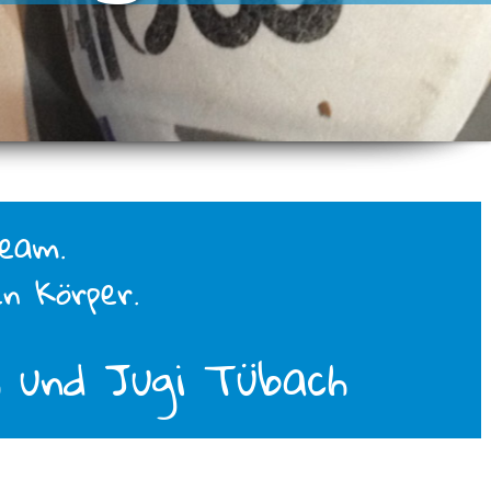
Team.
n Körper.
 und Jugi Tübach