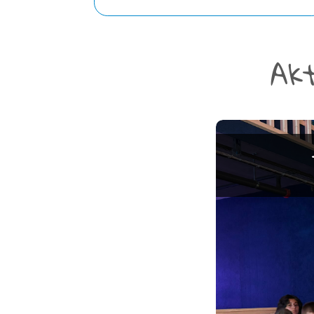
Ak
Vorst