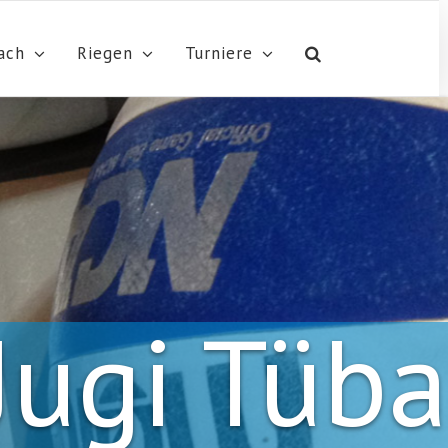
ach
Riegen
Turniere
Jugi Tüb