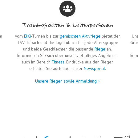
Trainingszeiten & Leiterpersonen
en
Vom
ElKi
-Turnen bis zur
gemischten Aktivriege
bietet der
Uns
TSV Tübach und die Jugi Tübach für jede Altersgruppe
Grüm
und beide Geschlechter die passende
Riege
an.
e
Informieren Sie sich über unser vielfältiges Angebot –
kom
auch im Bereich
Fitness
. Eindrücke aus den Riegen
erhalten Sie auch über unser
Newsportal
.
Unsere Riegen sowie Anmeldung